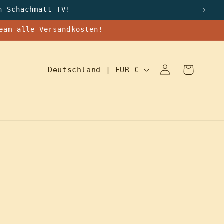
n Schachmatt TV!
eam alle Versandkosten!
L
Einloggen
Warenkorb
Deutschland | EUR €
a
n
d
/
R
e
g
i
o