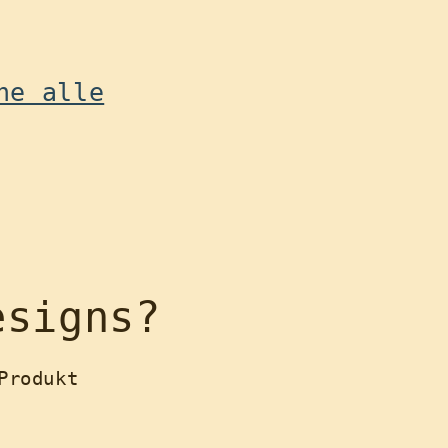
n
ne alle
esigns?
Produkt