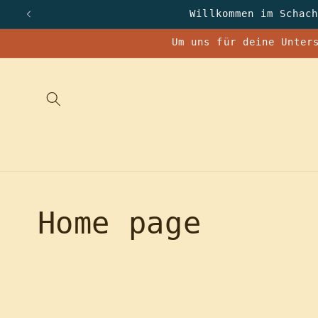
Direkt
Willkommen im Schac
zum
Inhalt
Um uns für deine Unter
K
Home page
a
t