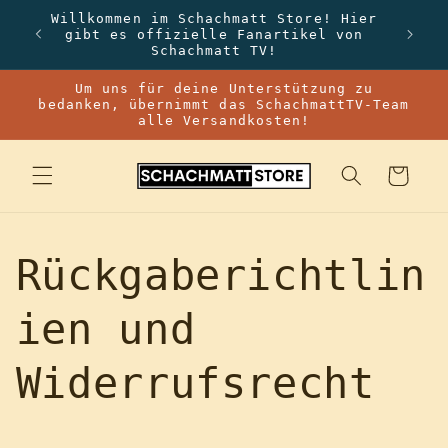
Direkt
Willkommen im Schachmatt Store! Hier
zum
gibt es offizielle Fanartikel von
Inhalt
Schachmatt TV!
Um uns für deine Unterstützung zu
bedanken, übernimmt das SchachmattTV-Team
alle Versandkosten!
Warenkorb
Rückgaberichtlin
ien und
Widerrufsrecht