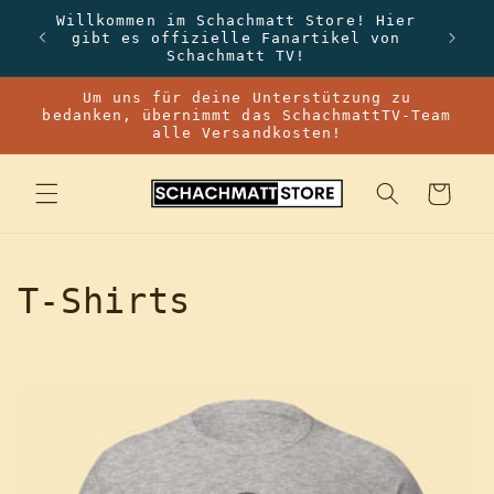
Direkt
Willkommen im Schachmatt Store! Hier
zum
gibt es offizielle Fanartikel von
Inhalt
Schachmatt TV!
Um uns für deine Unterstützung zu
bedanken, übernimmt das SchachmattTV-Team
alle Versandkosten!
Warenkorb
K
T-Shirts
a
t
e
g